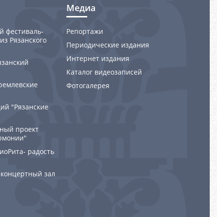
Медиа
й фестиваль-
Репортажи
из Рязанского
Периодические издания
Интернет издания
язанский
Каталог видеозаписей
ремлевские
Фотогалерея
ий "Рязанские
ный проект
рмонии"
РиоРита- радость
 концертный зал