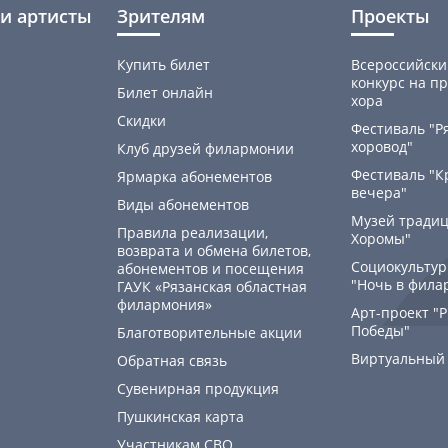
и артисты
Зрителям
Проекты
Купить билет
Всероссийски
конкурс на пр
Билет онлайн
хора
Скидки
Фестиваль "Р
хоровод"
Клуб друзей филармонии
Фестиваль "К
Ярмарка абонементов
вечера"
Виды абонементов
Музей традиц
Правила реализации,
Хоромы"
возврата и обмена билетов,
Социокультур
абонементов и посещения
"Ночь в фила
ГАУК «Рязанская областная
филармония»
Арт-проект "
Победы"
Благотворительные акции
Виртуальный
Обратная связь
Сувенирная продукция
Пушкинская карта
Участникам СВО