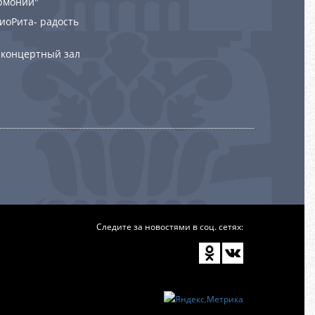
рмонии"
РиоРита- радость
 концертный зал
Следите за новостями в соц. сетях: