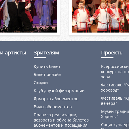
и артисты
Зрителям
Проекты
Купить билет
Всероссийски
конкурс на пр
Билет онлайн
хора
Скидки
Фестиваль "Р
хоровод"
Клуб друзей филармонии
Фестиваль "К
Ярмарка абонементов
вечера"
Виды абонементов
Музей традиц
Правила реализации,
Хоромы"
возврата и обмена билетов,
Социокультур
абонементов и посещения