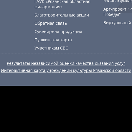
"Ночь в фила
ГАУК «Рязанская областная
филармония»
Арт-проект "
Победы"
Благотворительные акции
Виртуальный
Обратная связь
Сувенирная продукция
Пушкинская карта
Участникам СВО
Результаты независимой оценки качества оказания услуг
Интерактивная карта учреждений культуры Рязанской области