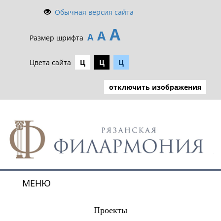
Обычная версия сайта
А
А
А
Размер шрифта
Цвета сайта
Ц
Ц
Ц
отключить изображения
МЕНЮ
Toggle
navigat
Проекты