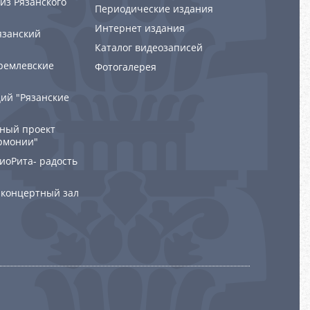
из Рязанского
Периодические издания
Интернет издания
язанский
Каталог видеозаписей
ремлевские
Фотогалерея
ий "Рязанские
ный проект
рмонии"
РиоРита- радость
 концертный зал