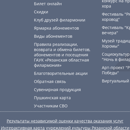
конкурс на пр
Билет онлайн
хора
Скидки
Фестиваль "Р
хоровод"
Клуб друзей филармонии
Фестиваль "К
Ярмарка абонементов
вечера"
Виды абонементов
Музей традиц
Правила реализации,
Хоромы"
возврата и обмена билетов,
Социокультур
абонементов и посещения
"Ночь в фила
ГАУК «Рязанская областная
филармония»
Арт-проект "
Победы"
Благотворительные акции
Виртуальный
Обратная связь
Сувенирная продукция
Пушкинская карта
Участникам СВО
Результаты независимой оценки качества оказания услуг
Интерактивная карта учреждений культуры Рязанской области