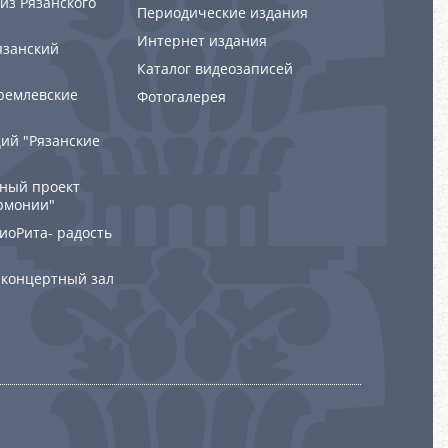
из Рязанского
Периодические издания
Интернет издания
язанский
Каталог видеозаписей
ремлевские
Фотогалерея
ий "Рязанские
ный проект
рмонии"
РиоРита- радость
 концертный зал