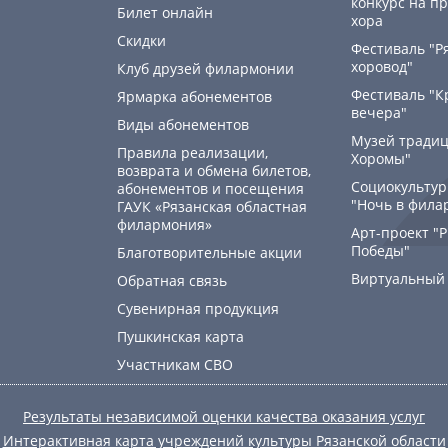
конкурс на пр
Билет онлайн
хора
Скидки
Фестиваль "Р
хоровод"
Клуб друзей филармонии
Фестиваль "К
Ярмарка абонементов
вечера"
Виды абонементов
Музей традиц
Правила реализации,
Хоромы"
возврата и обмена билетов,
Социокультур
абонементов и посещения
"Ночь в фила
ГАУК «Рязанская областная
филармония»
Арт-проект "
Победы"
Благотворительные акции
Виртуальный
Обратная связь
Сувенирная продукция
Пушкинская карта
Участникам СВО
Результаты независимой оценки качества оказания услуг
Интерактивная карта учреждений культуры Рязанской области