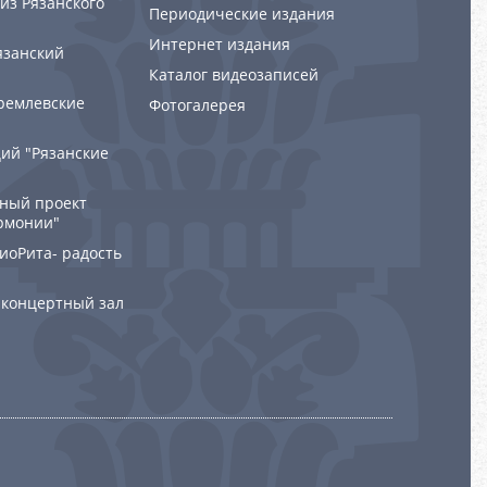
из Рязанского
Периодические издания
Интернет издания
язанский
Каталог видеозаписей
ремлевские
Фотогалерея
ий "Рязанские
ный проект
рмонии"
РиоРита- радость
 концертный зал