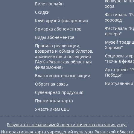
конкурс на пр
Билет онлайн
хора
Скидки
Фестиваль "Р
хоровод"
Клуб друзей филармонии
Фестиваль "К
Ярмарка абонементов
вечера"
Виды абонементов
Музей традиц
Правила реализации,
Хоромы"
возврата и обмена билетов,
Социокультур
абонементов и посещения
"Ночь в фила
ГАУК «Рязанская областная
филармония»
Арт-проект "
Победы"
Благотворительные акции
Виртуальный
Обратная связь
Сувенирная продукция
Пушкинская карта
Участникам СВО
Результаты независимой оценки качества оказания услуг
Интерактивная карта учреждений культуры Рязанской области