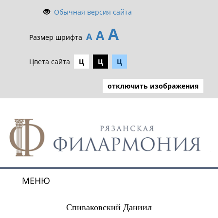
Обычная версия сайта
А
А
А
Размер шрифта
Цвета сайта
Ц
Ц
Ц
отключить изображения
МЕНЮ
Toggle
navigat
Спиваковский Даниил