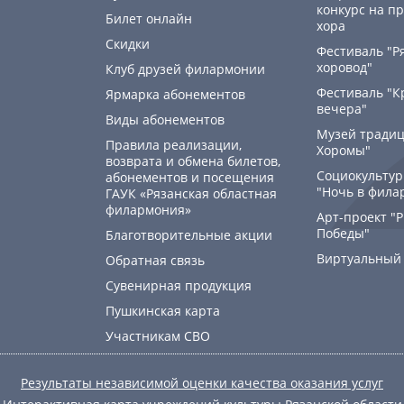
конкурс на пр
Билет онлайн
хора
Скидки
Фестиваль "Р
хоровод"
Клуб друзей филармонии
Фестиваль "К
Ярмарка абонементов
вечера"
Виды абонементов
Музей традиц
Правила реализации,
Хоромы"
возврата и обмена билетов,
Социокультур
абонементов и посещения
"Ночь в фила
ГАУК «Рязанская областная
филармония»
Арт-проект "
Победы"
Благотворительные акции
Виртуальный
Обратная связь
Сувенирная продукция
Пушкинская карта
Участникам СВО
Результаты независимой оценки качества оказания услуг