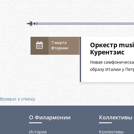
7 марта
Оркестр musi
Вторник
Курентзис
Новая симфоническа
образу Италии у Пет
Возврат к списку
О Филармонии
Коллективы 
История
Коллективы