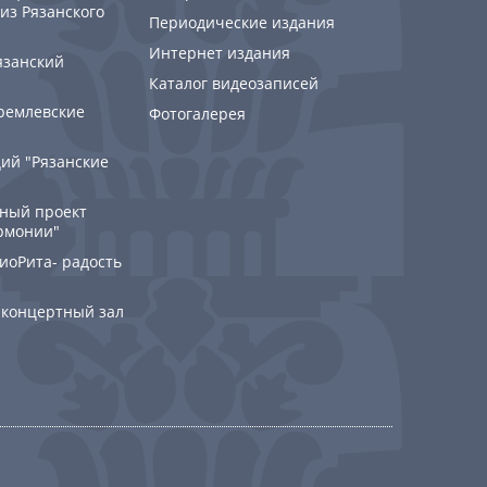
из Рязанского
Периодические издания
Интернет издания
язанский
Каталог видеозаписей
ремлевские
Фотогалерея
ий "Рязанские
ный проект
рмонии"
РиоРита- радость
 концертный зал