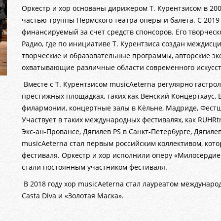
Оркестр и хор основаны дирижером Т. Курентзисом в 2004 
частью труппы Пермского театра оперы и балета. С 2019
финансируемый за счет средств спонсоров. Его творчес
Радио, где по инициативе Т. Курентзиса создан межди
творческие и образовательные программы, авторские эк
охватывающие различные области современного искусст
Вместе с Т. Курентзисом musicAeterna регулярно гастро
престижных площадках, таких как Венский Концертхаус, 
филармонии, концертные залы в Кёльне, Мадриде, Фестш
Участвует в таких международных фестивалях, как RUHRtrie
Экс-ан-Провансе, Дягилев PS в Санкт-Петербурге, Дягиле
musicAeterna стал первым российским коллективом, кот
фестиваля. Оркестр и хор исполнили оперу «Милосердие Т
стали постоянным участником фестиваля.
В 2018 году хор musicAeterna стал лауреатом междунар
Casta Diva и «Золотая Маска».