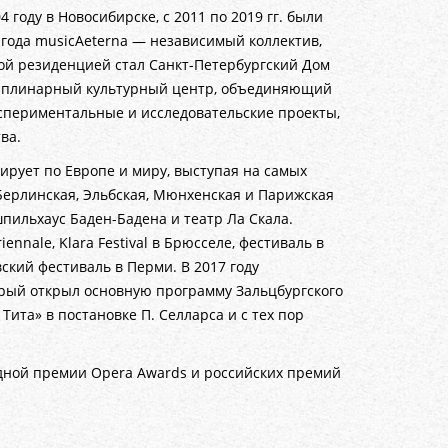
году в Новосибирске, с 2011 по 2019 гг. были
 года musicAeterna — независимый коллектив,
кой резиденцией стал Санкт-Петербургский Дом
сциплинарный культурный центр, объединяющий
спериментальные и исследовательские проекты,
ва.
лирует по Европе и миру, выступая на самых
Берлинская, Эльбская, Мюнхенская и Парижская
пильхаус Баден-Бадена и театр Ла Скала.
nnale, Klara Festival в Брюсселе, фестиваль в
вский фестиваль в Перми. В 2017 году
орый открыл основную программу Зальцбургского
ита» в постановке П. Селларса и с тех пор
одной премии Opera Awards и российских премий