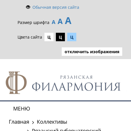
Обычная версия сайта
А
А
А
Размер шрифта
Цвета сайта
Ц
Ц
Ц
отключить изображения
МЕНЮ
Toggle
navigat
Главная
Коллективы
Рязанский губернаторский