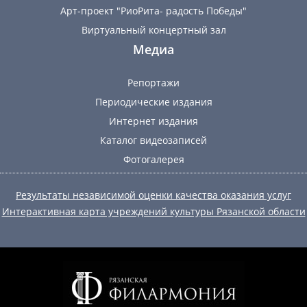
Арт-проект "РиоРита- радость Победы"
Виртуальный концертный зал
Медиа
Репортажи
Периодические издания
Интернет издания
Каталог видеозаписей
Фотогалерея
Результаты независимой оценки качества оказания услуг
Интерактивная карта учреждений культуры Рязанской области