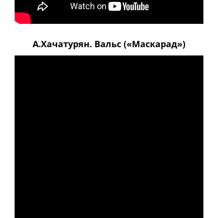
А.Хачатурян. Вальс («Маскарад»)