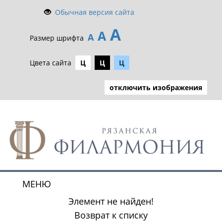
Обычная версия сайта
А
А
А
Размер шрифта
Цвета сайта
Ц
Ц
Ц
отключить изображения
МЕНЮ
Toggle
navigat
Элемент не найден!
Возврат к списку