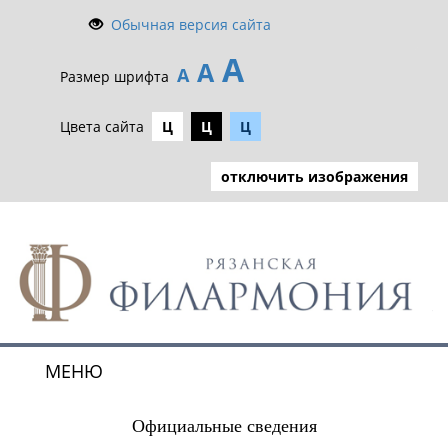
Обычная версия сайта
А
А
А
Размер шрифта
Цвета сайта
Ц
Ц
Ц
отключить изображения
МЕНЮ
Toggle
navigat
Официальные сведения