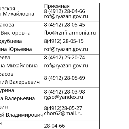
Приемная
овская
8 (4912) 28-04-66
а Михайловна
rof@ryazan.gov.ru
акова
8 (4912) 28-05-45
 Викторовна
fbo@rznfilarmonia.ru
одубцева
8(4912) 28-05-15
яна Юрьевна
rof@ryazan.gov.ru
еева
8 (4912) 25-20-74
на Михайловна
rof@ryazan.gov.ru
асов
8 (4912) 28-05-69
лий Валерьевич
урина
8 (4912) 28-03-98
rgso@yandex.ru
а Валерьевна
вин
8(4912)28-05-27
chor62@mail.ru
ей Владимирович
н
28-04-66