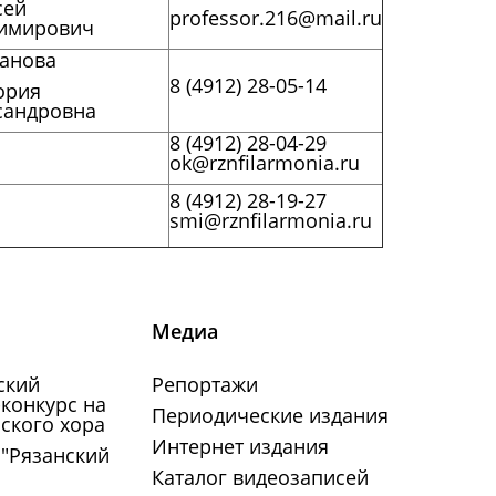
сей
professor.216@mail.ru
имирович
анова
8 (4912) 28-05-14
ория
сандровна
8 (4912) 28-04-29
ok@rznfilarmonia.ru
8 (4912) 28-19-27
smi@rznfilarmonia.ru
Медиа
ский
Репортажи
конкурс на
Периодические издания
ского хора
Интернет издания
 "Рязанский
Каталог видеозаписей