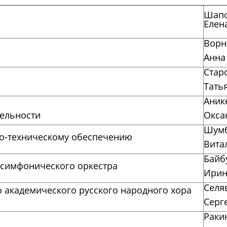
Шап
Елен
Ворн
Анна
Стар
Тать
Аник
тельности
Окса
Шумб
но-техническому обеспечению
Вита
Байб
 симфонического оркестра
Ирин
Селя
о академического русского народного хора
Серг
Раки