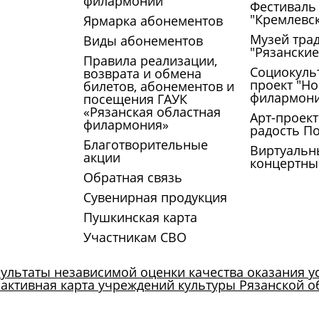
филармонии
Фестиваль
"Кремлевс
Ярмарка абонементов
Музей тра
Виды абонементов
"Рязански
Правила реализации,
Социокуль
возврата и обмена
проект "Но
билетов, абонементов и
филармон
посещения ГАУК
«Рязанская областная
Арт-проект
филармония»
радость П
Благотворительные
Виртуальн
акции
концертны
Обратная связь
Сувенирная продукция
Пушкинская карта
Участникам СВО
ультаты независимой оценки качества оказания у
активная карта учреждений культуры Рязанской о