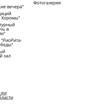
Фотогалерея
кие вечера"
диций
е Хоромы"
турный
чь в
ии"
 "РиоРита-
обеды"
ый
й зал
слуг
бласти