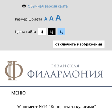
Обычная версия сайта
А
А
А
Размер шрифта
Цвета сайта
Ц
Ц
Ц
отключить изображения
МЕНЮ
Toggle
navigat
Абонемент №14 "Концерты за кулисами"