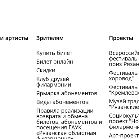
и артисты
Зрителям
Проекты
Купить билет
Всероссий
фестиваль-
Билет онлайн
приз Рязан
Скидки
Фестиваль
хоровод"
Клуб друзей
филармонии
Фестиваль
"Кремлевс
Ярмарка абонементов
Музей тра
Виды абонементов
"Рязански
Правила реализации,
Социокуль
возврата и обмена
проект "Но
билетов, абонементов и
филармон
посещения ГАУК
«Рязанская областная
Арт-проект
филармония»