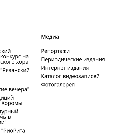
Медиа
ский
Репортажи
конкурс на
Периодические издания
ского хора
Интернет издания
 "Рязанский
Каталог видеозаписей
Фотогалерея
кие вечера"
диций
е Хоромы"
турный
чь в
ии"
 "РиоРита-