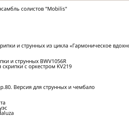
самбль солистов "Mobilis"
рипки и струнных из цикла «Гармоническое вдохно
 и струнных BWV1056R
я скрипки с оркестром KV219
p.80. Версия для струнных и чембало
та
уэс
aluza