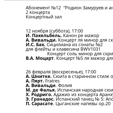
Абонемент №12 "Родион Замуруев и ан
2 концерта
Концертный зал
12 ноября (суббота), 17:00
И. Пахельбель.
Канон ре мажор
А. Вивальди.
Концерт ля минор для ск
И.С. Бах.
Сицилиана из сонаты №2
для флейты и клавесина BWV1031
Концерт соль минор для скрипки
В.А. Моцарт
. Концерт №5 ля мажор дл
26 февраля (воскресенье), 17:00
А. Шнитке.
Сюита в старинном стиле o
А. Пярт.
Fratres
А. Вивальди
. Фолия
М. де Фалья.
Испанская народная сюи
Х. Родриго.
Адажио из концерта Аранх
Э. Гранадос.
Испанский танец № 5: And
П. Сарасате
. Цыганские напевы op.20