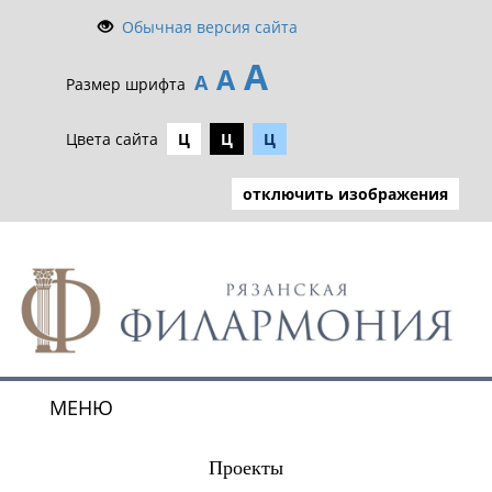
Обычная версия сайта
А
А
А
Размер шрифта
Цвета сайта
Ц
Ц
Ц
отключить изображения
МЕНЮ
Toggle
navigat
Проекты