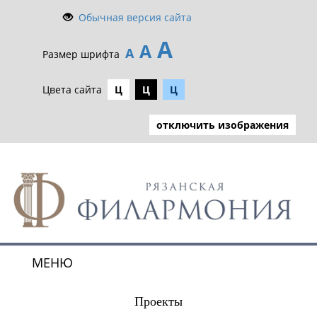
Обычная версия сайта
А
А
А
Размер шрифта
Цвета сайта
Ц
Ц
Ц
отключить изображения
МЕНЮ
Toggle
navigat
Проекты