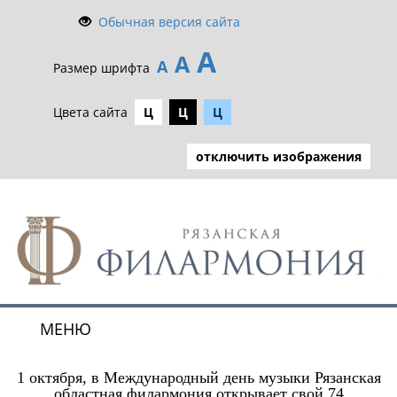
Обычная версия сайта
А
А
А
Размер шрифта
Цвета сайта
Ц
Ц
Ц
отключить изображения
МЕНЮ
Toggle
navigat
1 октября, в Международный день музыки Рязанская
областная филармония открывает свой 74