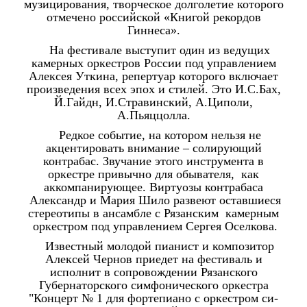
музицирования, творческое долголетие которого
отмечено российской «Книгой рекордов
Гиннеса».
На фестивалe выступит один из ведущих
камерных оркестров России под управлением
Алексея Уткина, репертуар которого включает
произведения всех эпох и стилей. Это И.С.Бах,
Й.Гайдн, И.Стравинский, А.Циполи,
А.Пьяццолла.
Редкое событие, на котором нельзя не
акцентировать внимание – солирующий
контрабас. Звучание этого инструмента в
оркестре привычно для обывателя, как
аккомпанирующее. Виртуозы контрабаса
Александр и Мария Шило развеют оставшиеся
стереотипы в ансамбле с Рязанским камерным
оркестром под управлением Сергея Оселкова.
Известный молодой пианист и композитор
Алексей Чернов приедет на фестиваль и
исполнит в сопровождении Рязанского
Губернаторского симфонического оркестра
"Концерт № 1 для фортепиано с оркестром си-