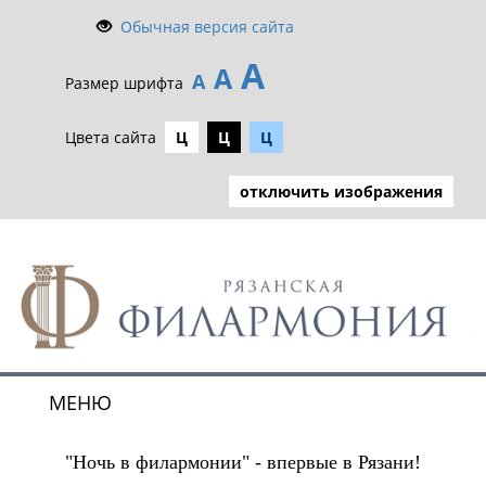
Обычная версия сайта
А
А
А
Размер шрифта
Цвета сайта
Ц
Ц
Ц
отключить изображения
МЕНЮ
Toggle
navigat
"Ночь в филармонии" - впервые в Рязани!