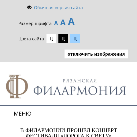
Обычная версия сайта
А
А
А
Размер шрифта
Цвета сайта
Ц
Ц
Ц
отключить изображения
МЕНЮ
Toggle
navigat
В ФИЛАРМОНИИ ПРОШЕЛ КОНЦЕРТ
ФЕСТИВАЛЯ «ДОРОГА К СВЕТУ»