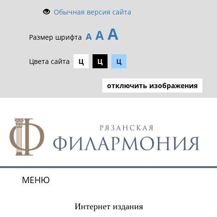
Обычная версия сайта
А
А
А
Размер шрифта
Цвета сайта
Ц
Ц
Ц
отключить изображения
МЕНЮ
Toggle
navigat
Интернет издания