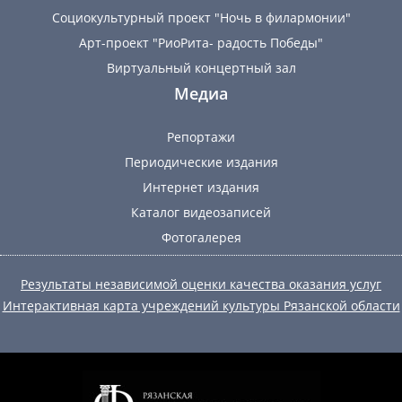
Социокультурный проект "Ночь в филармонии"
Арт-проект "РиоРита- радость Победы"
Виртуальный концертный зал
Медиа
Репортажи
Периодические издания
Интернет издания
Каталог видеозаписей
Фотогалерея
Результаты независимой оценки качества оказания услуг
Интерактивная карта учреждений культуры Рязанской области