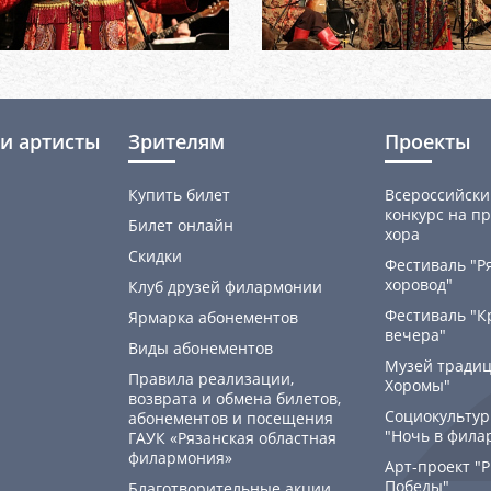
и артисты
Зрителям
Проекты
Купить билет
Всероссийски
конкурс на пр
Билет онлайн
хора
Скидки
Фестиваль "Р
хоровод"
Клуб друзей филармонии
Фестиваль "К
Ярмарка абонементов
вечера"
Виды абонементов
Музей традиц
Правила реализации,
Хоромы"
возврата и обмена билетов,
Социокультур
абонементов и посещения
"Ночь в фила
ГАУК «Рязанская областная
филармония»
Арт-проект "
Победы"
Благотворительные акции