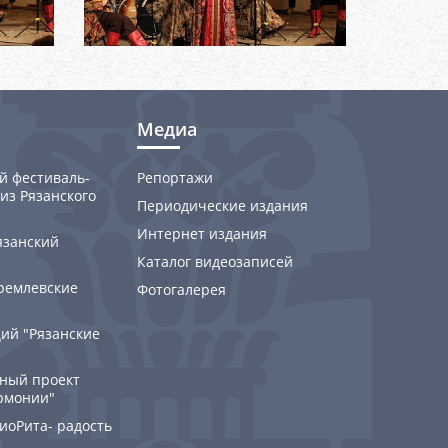
Медиа
й фестиваль-
Репортажи
из Рязанского
Периодические издания
Интернет издания
язанский
Каталог видеозаписей
ремлевские
Фотогалерея
ий "Рязанские
ный проект
рмонии"
РиоРита- радость