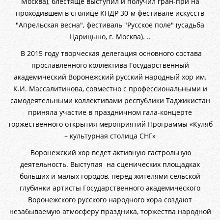
Москва), блестяще выступил и получил гран-при на
проходившем в столице КНДР 30-м фестивале искусств
"Апрельская весна", фестиваль "Русское поле" (усадьба
Царицыно, г. Москва). ..
В 2015 году творческая делегация основного состава
прославленного коллектива Государственный
академический Воронежский русский народный хор им.
К.И. Массалитинова, совместно с профессиональными и
самодеятельными коллективами республики Таджикистан
приняла участие в праздничном гала-концерте
торжественного открытия мероприятий Программы «Куляб
– культурная столица СНГ»
Воронежский хор ведет активную гастрольную
деятельность. Выступая на сценических площадках
больших и малых городов, перед жителями сельской
глубинки артисты Государственного академического
Воронежского русского народного хора создают
незабываемую атмосферу праздника, торжества народной