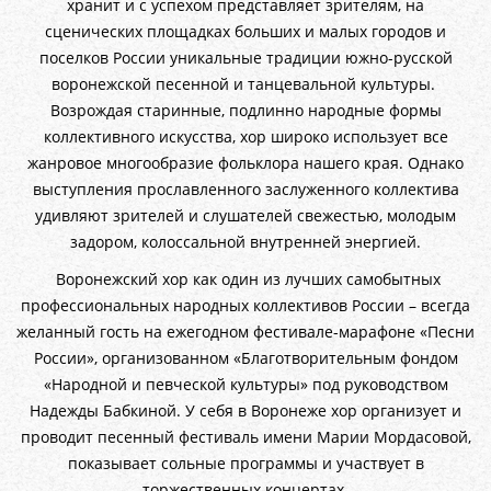
хранит и с успехом представляет зрителям, на
сценических площадках больших и малых городов и
поселков России уникальные традиции южно-русской
воронежской песенной и танцевальной культуры.
Возрождая старинные, подлинно народные формы
коллективного искусства, хор широко использует все
жанровое многообразие фольклора нашего края. Однако
выступления прославленного заслуженного коллектива
удивляют зрителей и слушателей свежестью, молодым
задором, колоссальной внутренней энергией.
Воронежский хор как один из лучших самобытных
профессиональных народных коллективов России – всегда
желанный гость на ежегодном фестивале-марафоне «Песни
России», организованном «Благотворительным фондом
«Народной и певческой культуры» под руководством
Надежды Бабкиной. У себя в Воронеже хор организует и
проводит песенный фестиваль имени Марии Мордасовой,
показывает сольные программы и участвует в
торжественных концертах.