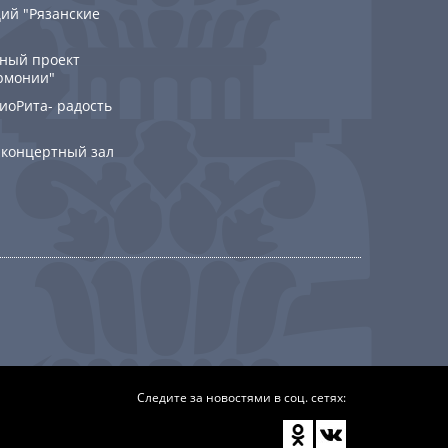
ий "Рязанские
ный проект
рмонии"
РиоРита- радость
 концертный зал
Следите за новостями в соц. сетях: