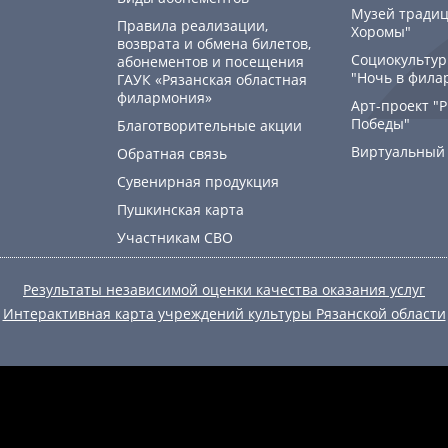
Музей традиц
Правила реализации,
Хоромы"
возврата и обмена билетов,
Социокультур
абонементов и посещения
"Ночь в фила
ГАУК «Рязанская областная
филармония»
Арт-проект "
Победы"
Благотворительные акции
Виртуальный
Обратная связь
Сувенирная продукция
Пушкинская карта
Участникам СВО
Результаты независимой оценки качества оказания услуг
Интерактивная карта учреждений культуры Рязанской области