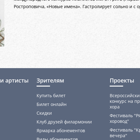
Ростроповича, «Новые имена». Гастролирует сольно и с о
и артисты
Зрителям
Проекты
Купить билет
Всероссийски
конкурс на пр
Билет онлайн
хора
Скидки
Фестиваль "Р
хоровод"
Клуб друзей филармонии
Фестиваль "К
Ярмарка абонементов
вечера"
Виды абонементов