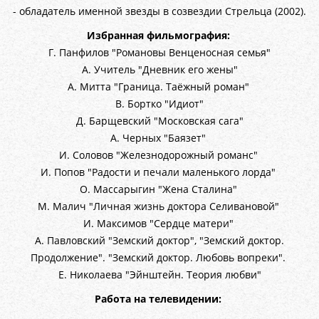
- обладатель именной звезды в созвездии Стрельца (2002).
Избранная фильмография:
Г. Панфилов "Романовы Венценосная семья"
А. Учитель "Дневник его жены"
А. Митта "Граница. Таёжный роман"
В. Бортко "Идиот"
Д. Барщевский "Московская сага"
А. Черных "Баязет"
И. Соловов "Железнодорожный романс"
И. Попов "Радости и печали маленького лорда"
О. Массарыгин "Жена Сталина"
М. Малич "Личная жизнь доктора Селивановой"
И. Максимов "Сердце матери"
А. Павловский "Земский доктор", "Земский доктор.
Продолжение". "Земский доктор. Любовь вопреки".
Е. Николаева "Эйнштейн. Теория любви"
Работа на телевидении: