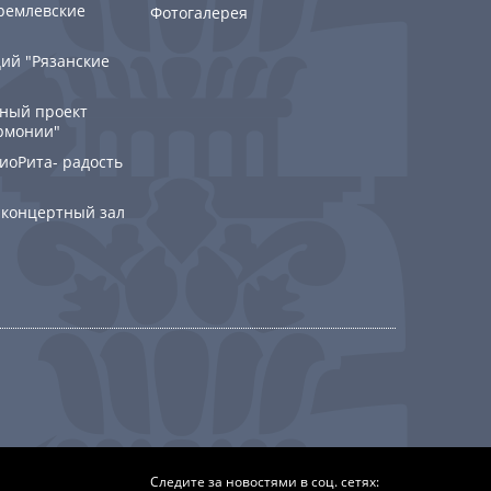
ремлевские
Фотогалерея
ий "Рязанские
ный проект
рмонии"
РиоРита- радость
 концертный зал
Следите за новостями в соц. сетях: