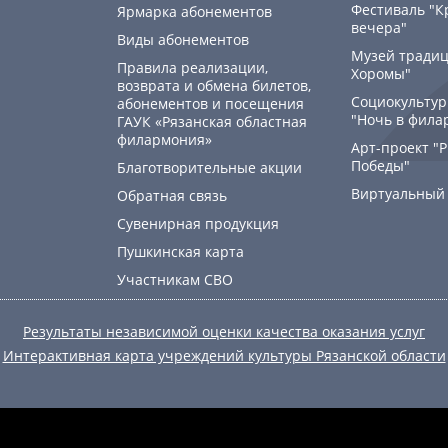
Фестиваль "К
Ярмарка абонементов
вечера"
Виды абонементов
Музей традиц
Правила реализации,
Хоромы"
возврата и обмена билетов,
Социокультур
абонементов и посещения
"Ночь в фила
ГАУК «Рязанская областная
филармония»
Арт-проект "
Победы"
Благотворительные акции
Виртуальный
Обратная связь
Сувенирная продукция
Пушкинская карта
Участникам СВО
Результаты независимой оценки качества оказания услуг
Интерактивная карта учреждений культуры Рязанской области