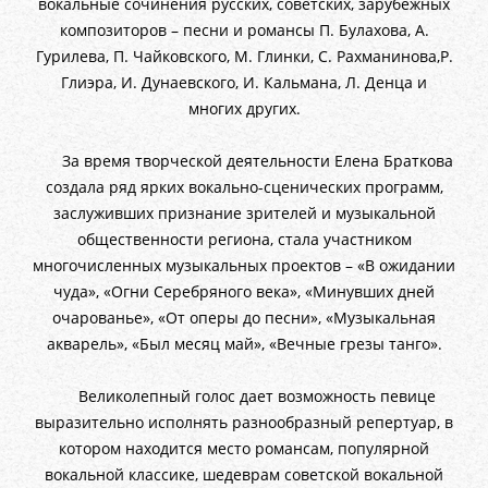
вокальные сочинения русских, советских, зарубежных
композиторов – песни и романсы П. Булахова, А.
Гурилева, П. Чайковского, М. Глинки, С. Рахманинова,Р.
Глиэра, И. Дунаевского, И. Кальмана, Л. Денца и
многих других.
За время творческой деятельности Елена Браткова
создала ряд ярких вокально-сценических программ,
заслуживших признание зрителей и музыкальной
общественности региона, стала участником
многочисленных музыкальных проектов – «В ожидании
чуда», «Огни Серебряного века», «Минувших дней
очарованье», «От оперы до песни», «Музыкальная
акварель», «Был месяц май», «Вечные грезы танго».
Великолепный голос дает возможность певице
выразительно исполнять разнообразный репертуар, в
котором находится место романсам, популярной
вокальной классике, шедеврам советской вокальной