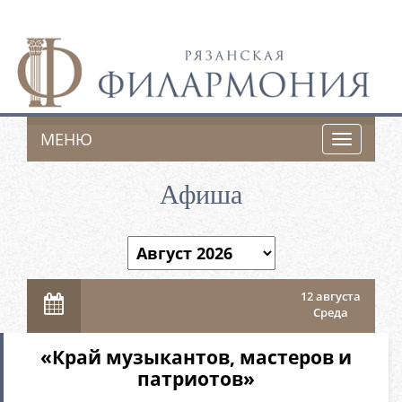
МЕНЮ
Toggle
navigatio
Афиша
12 августа
Среда
«Край музыкантов, мастеров и
патриотов»