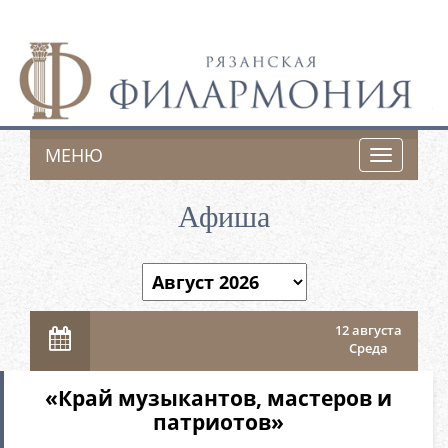
МЕНЮ
Toggle
navigatio
Афиша
12 августа
Среда
«Край музыкантов, мастеров и
патриотов»