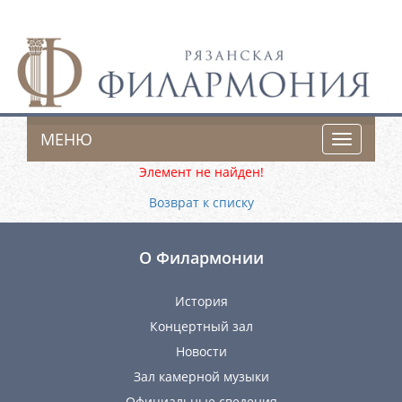
МЕНЮ
Toggle
navigatio
Элемент не найден!
Возврат к списку
О Филармонии
История
Концертный зал
Новости
Зал камерной музыки
Официальные сведения