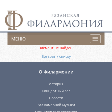
МЕНЮ
Toggle
navigatio
Элемент не найден!
Возврат к списку
О Филармонии
История
Концертный зал
Новости
Зал камерной музыки
Официальные сведения