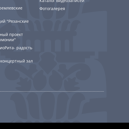
Каталог видеозаписей
ремлевские
Фотогалерея
ий "Рязанские
ный проект
рмонии"
РиоРита- радость
 концертный зал