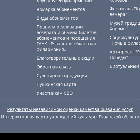
Клуб друзей филармонии
Фестиваль "К
Ярмарка абонементов
вечера"
Виды абонементов
Музей традиц
Правила реализации,
Хоромы"
возврата и обмена билетов,
Социокультур
абонементов и посещения
"Ночь в фила
ГАУК «Рязанская областная
филармония»
Арт-проект "
Победы"
Благотворительные акции
Виртуальный
Обратная связь
Сувенирная продукция
Пушкинская карта
Участникам СВО
Результаты независимой оценки качества оказания услуг
Интерактивная карта учреждений культуры Рязанской области