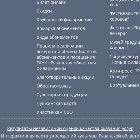
Билет онлайн
хора
Скидки
Фестиваль "Р
хоровод"
Клуб друзей филармонии
Фестиваль "К
Ярмарка абонементов
вечера"
Виды абонементов
Музей традиц
Правила реализации,
Хоромы"
возврата и обмена билетов,
Социокультур
абонементов и посещения
"Ночь в фила
ГАУК «Рязанская областная
филармония»
Арт-проект "
Победы"
Благотворительные акции
Виртуальный
Обратная связь
Сувенирная продукция
Пушкинская карта
Участникам СВО
Результаты независимой оценки качества оказания услуг
Интерактивная карта учреждений культуры Рязанской области