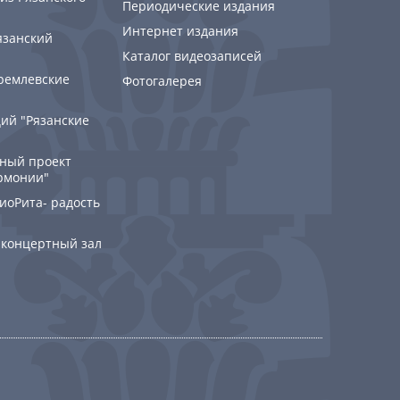
Периодические издания
Интернет издания
язанский
Каталог видеозаписей
ремлевские
Фотогалерея
ий "Рязанские
ный проект
рмонии"
РиоРита- радость
 концертный зал