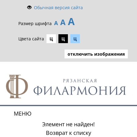
Обычная версия сайта
А
А
А
Размер шрифта
Цвета сайта
Ц
Ц
Ц
отключить изображения
МЕНЮ
Toggle
navigat
Элемент не найден!
Возврат к списку