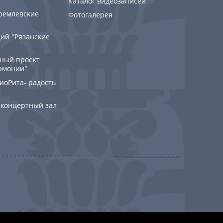
Каталог видеозаписей
ремлевские
Фотогалерея
ий "Рязанские
ный проект
рмонии"
РиоРита- радость
 концертный зал