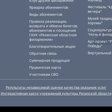
Клуб друзей филармонии
Фестиваль "К
Ярмарка абонементов
вечера"
Виды абонементов
Музей традиц
Правила реализации,
Хоромы"
возврата и обмена билетов,
Социокультур
абонементов и посещения
"Ночь в фила
ГАУК «Рязанская областная
филармония»
Арт-проект "
Победы"
Благотворительные акции
Виртуальный
Обратная связь
Сувенирная продукция
Пушкинская карта
Участникам СВО
Результаты независимой оценки качества оказания услуг
Интерактивная карта учреждений культуры Рязанской области