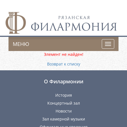
МЕНЮ
Toggle
navigatio
Элемент не найден!
Возврат к списку
О Филармонии
История
Концертный зал
Новости
Зал камерной музыки
Официальные сведения