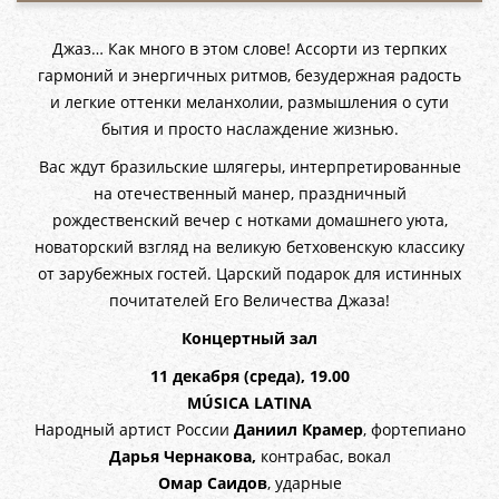
Джаз… Как много в этом слове! Ассорти из терпких
гармоний и энергичных ритмов, безудержная радость
и легкие оттенки меланхолии, размышления о сути
бытия и просто наслаждение жизнью.
Вас ждут бразильские шлягеры, интерпретированные
на отечественный манер, праздничный
рождественский вечер с нотками домашнего уюта,
новаторский взгляд на великую бетховенскую классику
от зарубежных гостей. Царский подарок для истинных
почитателей Его Величества Джаза!
Концертный зал
11 декабря (среда), 19.00
MÚSICA LATINA
Народный артист России
Даниил Крамер
, фортепиано
Дарья Чернакова,
контрабас, вокал
Омар Саидов
, ударные